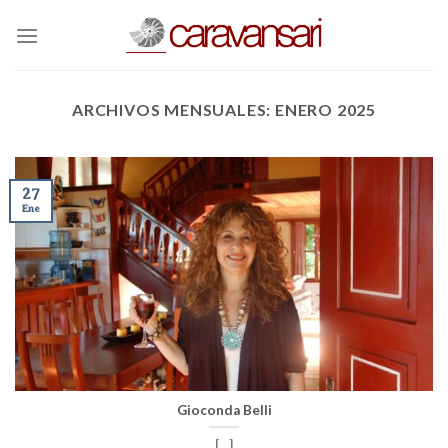
Skip
to
content
ARCHIVOS MENSUALES:
ENERO 2025
27
Ene
Gioconda Belli
[...]