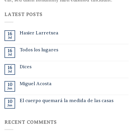
elit, sed diam nonummy nibh euismod tincidunt.
LATEST POSTS
Hasier Larretxea
16
Jul
Todos los lugares
16
Jul
Dices
16
Jul
Miguel Acosta
10
Jun
El cuerpo quemará la medida de las casas
10
Jun
RECENT COMMENTS