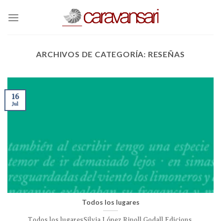
Skip
to
content
ARCHIVOS DE CATEGORÍA:
RESEÑAS
16
Jul
Todos los lugares
Todos los lugaresSilvia López Ripoll Godall Edicions,